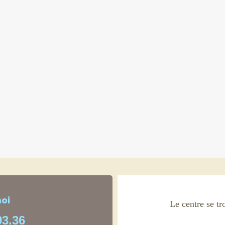
oi
Le centre se tr
93.36