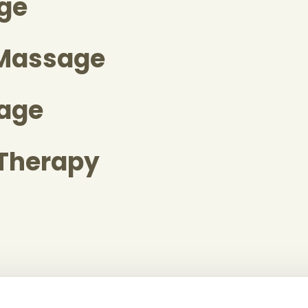
ge
 Massage
age
Therapy