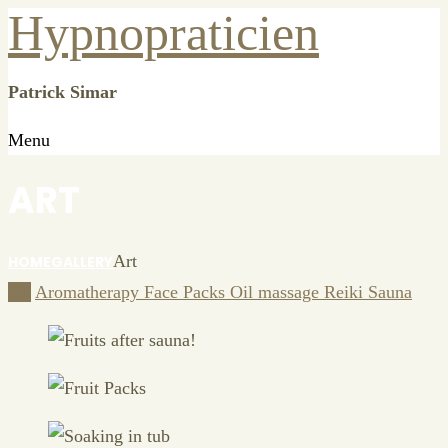
Hypnopraticien
Patrick Simar
Menu
ART
Art
HOME
GALLERY
All
Aromatherapy
Face Packs
Oil massage
Reiki
Sauna