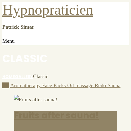
Hypnopraticien
Patrick Simar
Menu
CLASSIC
Classic
HOME
GALLERY
All
Aromatherapy
Face Packs
Oil massage
Reiki
Sauna
Fruits after sauna!