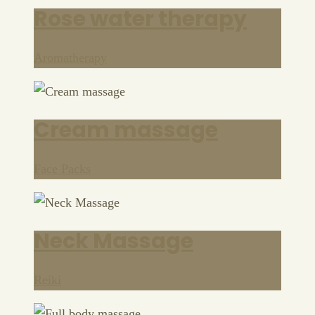
Rose water therapy
Aromatherapy
Cream massage
Face Packs
Neck Massage
Reiki