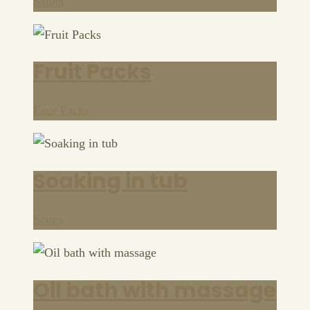
Sauna
Fruit Packs
Face Packs
Soaking in tub
Sauna
Oil bath with massage